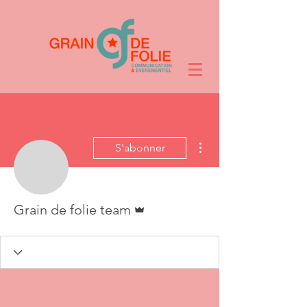
Plus d'actions
S'abonner
Administrateur
Grain de folie team