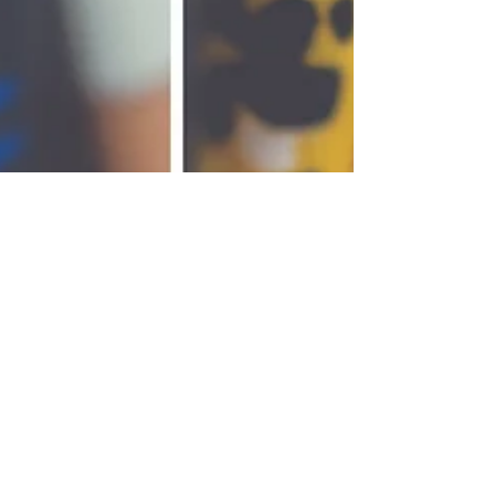
Grain de folie team
28 avr. 2020
3 min de lecture
Pourquoi la réouverture des
coiffeurs, barbiers et
esthéticiennes est vitale pour
notre société ?